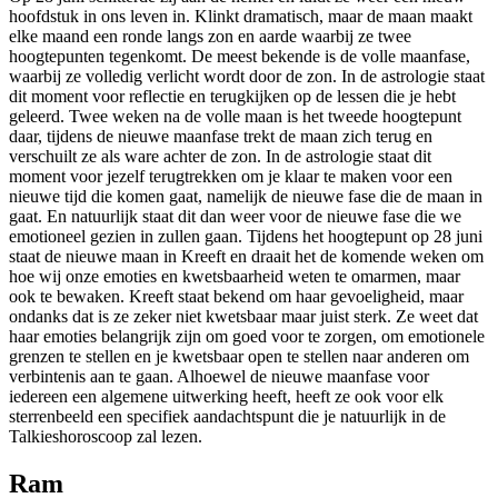
hoofdstuk in ons leven in. Klinkt dramatisch, maar de maan maakt
elke maand een ronde langs zon en aarde waarbij ze twee
hoogtepunten tegenkomt. De meest bekende is de volle maanfase,
waarbij ze volledig verlicht wordt door de zon. In de astrologie staat
dit moment voor reflectie en terugkijken op de lessen die je hebt
geleerd. Twee weken na de volle maan is het tweede hoogtepunt
daar, tijdens de nieuwe maanfase trekt de maan zich terug en
verschuilt ze als ware achter de zon. In de astrologie staat dit
moment voor jezelf terugtrekken om je klaar te maken voor een
nieuwe tijd die komen gaat, namelijk de nieuwe fase die de maan in
gaat. En natuurlijk staat dit dan weer voor de nieuwe fase die we
emotioneel gezien in zullen gaan. Tijdens het hoogtepunt op 28 juni
staat de nieuwe maan in Kreeft en draait het de komende weken om
hoe wij onze emoties en kwetsbaarheid weten te omarmen, maar
ook te bewaken. Kreeft staat bekend om haar gevoeligheid, maar
ondanks dat is ze zeker niet kwetsbaar maar juist sterk. Ze weet dat
haar emoties belangrijk zijn om goed voor te zorgen, om emotionele
grenzen te stellen en je kwetsbaar open te stellen naar anderen om
verbintenis aan te gaan. Alhoewel de nieuwe maanfase voor
iedereen een algemene uitwerking heeft, heeft ze ook voor elk
sterrenbeeld een specifiek aandachtspunt die je natuurlijk in de
Talkieshoroscoop zal lezen.
Ram