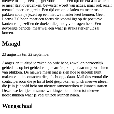
nieuwe maan je een spiegel voor houdt. Een tijd breekt aan waarin
je meer gaat overdenken, bewuster wordt van acties, maar ook jezelf
mentaal meer terugtrekt. Een tijd om op te laden en meer rust te
pakken zodat je jezelf op een nieuwe manier leert kennen. Geen
Leeuw 2.0 hoor, maar een focus die vooral ligt op de positieve
kanten van jezelf en de doelen die je nog voor ogen hebt. Een
gevoelige periode, maar wel een waar je straks sterker uit zal
komen.
Maagd
23 augustus t/m 22 september
Aangezien jij altijd je zaken op orde hebt, zowel op persoonlijk
gebied als op het gebied van je carrière, kun je daar nu je vruchten
van plukken. De nieuwe maan laat je zien hoe je gebruik kunt
maken van de contacten die je hebt opgedaan. Mail dus vooral die
contactpersoon die je laatst hebt gesproken en pitch nieuwe ideeën
die je in je hoofd hebt om nieuwe samenwerken te kunnen starten.
Deze fase leert je dat samenwerkingen kan leiden tot nieuwe
hoofdstukken waar je veel uit zou kunnen halen.
Weegschaal