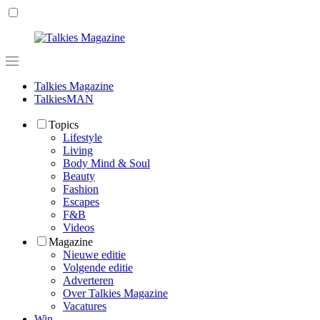
Talkies Magazine
TalkiesMAN
Topics
Lifestyle
Living
Body Mind & Soul
Beauty
Fashion
Escapes
F&B
Videos
Magazine
Nieuwe editie
Volgende editie
Adverteren
Over Talkies Magazine
Vacatures
Win