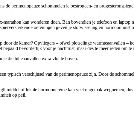
ns de perimenopauze schommelen je oestrogeen- en progesteronspiegels
lix-marathon kan wonderen doen. Ban bovendien je telefoon en laptop mi
spierversterkende oefeningen geven je stofwisseling en hormoonhuishoud
lap door de kamer? Opvliegers – ofwel plotselinge warmteaanvallen – 
 bepaald bevorderlijk voor je nachtrust, maar des te meer reden om te
 je die hitteaanvallen extra vlot te boven.
een typisch verschijnsel van de perimenopauze zijn. Door de schommele
kt glijmiddel of lokale hormooncrème kan veel ongemak wegnemen, dus 
miteit op peil.