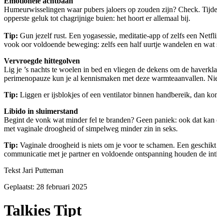
Emotionele achtbaan
Humeurwisselingen waar pubers jaloers op zouden zijn? Check. Tijde
opperste geluk tot chagrijnige buien: het hoort er allemaal bij.
Tip:
Gun jezelf rust. Een yogasessie, meditatie-app of zelfs een Netf
vook oor voldoende beweging: zelfs een half uurtje wandelen en wat 
Vervroegde hittegolven
Lig je ’s nachts te woelen in bed en vliegen de dekens om de haverk
perimenopauze kun je al kennismaken met deze warmteaanvallen. Niet
Tip:
Liggen er ijsblokjes of een ventilator binnen handbereik, dan kom
Libido in sluimerstand
Begint de vonk wat minder fel te branden? Geen paniek: ook dat kan 
met vaginale droogheid of simpelweg minder zin in seks.
Tip:
Vaginale droogheid is niets om je voor te schamen. Een geschi
communicatie met je partner en voldoende ontspanning houden de inti
Tekst Jari Putteman
Geplaatst:
28 februari 2025
Talkies Tipt