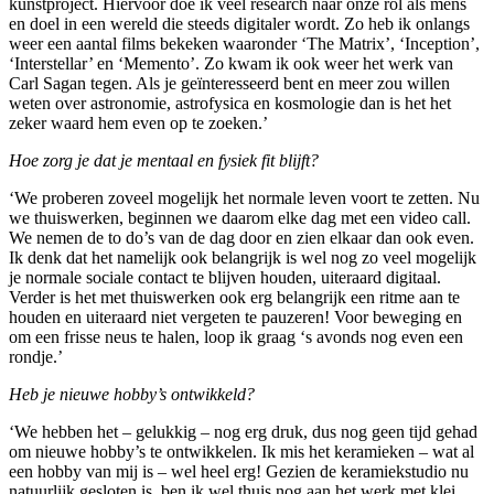
kunstproject. Hiervoor doe ik veel research naar onze rol als mens
en doel in een wereld die steeds digitaler wordt. Zo heb ik onlangs
weer een aantal films bekeken waaronder ‘The Matrix’, ‘Inception’,
‘Interstellar’ en ‘Memento’. Zo kwam ik ook weer het werk van
Carl Sagan tegen. Als je geïnteresseerd bent en meer zou willen
weten over astronomie, astrofysica en kosmologie dan is het het
zeker waard hem even op te zoeken.’
Hoe zorg je dat je mentaal en fysiek fit blijft?
‘We proberen zoveel mogelijk het normale leven voort te zetten. Nu
we thuiswerken, beginnen we daarom elke dag met een video call.
We nemen de to do’s van de dag door en zien elkaar dan ook even.
Ik denk dat het namelijk ook belangrijk is wel nog zo veel mogelijk
je normale sociale contact te blijven houden, uiteraard digitaal.
Verder is het met thuiswerken ook erg belangrijk een ritme aan te
houden en uiteraard niet vergeten te pauzeren! Voor beweging en
om een frisse neus te halen, loop ik graag ‘s avonds nog even een
rondje.’
Heb je nieuwe hobby’s ontwikkeld?
‘We hebben het – gelukkig – nog erg druk, dus nog geen tijd gehad
om nieuwe hobby’s te ontwikkelen. Ik mis het keramieken – wat al
een hobby van mij is – wel heel erg! Gezien de keramiekstudio nu
natuurlijk gesloten is, ben ik wel thuis nog aan het werk met klei.