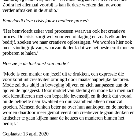
Zodra het allemaal voorbij is kan ik deze werken dan gewoon
verder afmaken in de studio.’
Beïnvloedt deze crisis jouw creatieve proces?
‘Het beïnvloedt zeker veel processen waarvan ook het creatieve
proces. De crisis zorgt wel voor een uitdaging en zoals elk ander
bedrijf, zoeken we naar creatieve oplossingen. We worden hier ook
meer vindingrijk van, waarvan ik denk dat we het beste eruit moeten
proberen te halen.’
Hoe zie je de toekomst van mode?
‘Mode is een manier om jezelf uit te drukken, een expressie die
voortkomt uit creativiteit omringd door maatschappelijke factoren.
Mode zal dus altijd in beweging blijven en zich aanpassen aan de
tijd en de tijdsgeest. Door middel van kleding en mode kan men zich
ook identificeren met een bepaalde levensstijl en ik denk dat vooral
nu de behoefte naar kwaliteit en duurzaamheid alleen maar zal
groeien. Mensen denken beter na over hun aankopen en de merken
worden daardoor meer gemotiveerd om creatiever te gaan denken en
kritischer te gaan kijken naar de keuzes en manieren binnen het
bedrijf.’
Geplaatst:
13 april 2020