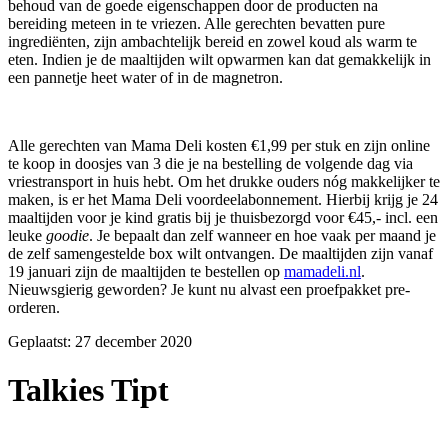
behoud van de goede eigenschappen door de producten na
bereiding meteen in te vriezen. Alle gerechten bevatten pure
ingrediënten, zijn ambachtelijk bereid en zowel koud als warm te
eten. Indien je de maaltijden wilt opwarmen kan dat gemakkelijk in
een pannetje heet water of in de magnetron.
Alle gerechten van Mama Deli kosten €1,99 per stuk en zijn online
te koop in doosjes van 3 die je na bestelling de volgende dag via
vriestransport in huis hebt. Om het drukke ouders nóg makkelijker te
maken, is er het Mama Deli voordeelabonnement. Hierbij krijg je 24
maaltijden voor je kind gratis bij je thuisbezorgd voor €45,- incl. een
leuke
goodie
. Je bepaalt dan zelf wanneer en hoe vaak per maand je
de zelf samengestelde box wilt ontvangen. De maaltijden zijn vanaf
19 januari zijn de maaltijden te bestellen op
mamadeli.nl
.
Nieuwsgierig geworden? Je kunt nu alvast een proefpakket pre-
orderen.
Geplaatst:
27 december 2020
Talkies Tipt