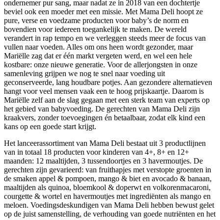
ondernemer pur sang, maar nadat ze in 2018 van een dochtertje
beviel ook een moeder met een missie. Met Mama Deli hoopt ze
pure, verse en voedzame producten voor baby’s de norm en
bovendien voor iedereen toegankelijk te maken. De wereld
verandert in rap tempo en we verleggen steeds meer de focus van
vullen naar voeden. Alles om ons heen wordt gezonder, maar
Mariëlle zag dat er één markt vergeten werd, en wel een hele
kostbare: onze nieuwe generatie. Voor de allerjongsten in onze
samenleving grijpen we nog te snel naar voeding uit
geconserveerde, lang houdbare potjes. Aan gezondere alternatieven
hangt voor veel mensen vaak een te hoog prijskaartje. Daarom is
Mariëlle zelf aan de slag gegaan met een sterk team van experts op
het gebied van babyvoeding. De gerechten van Mama Deli zijn
kraakvers, zonder toevoegingen én betaalbaar, zodat elk kind een
kans op een goede start krijgt.
Het lanceerassortiment van Mama Deli bestaat uit 3 productlijnen
van in totaal 18 producten voor kinderen van 4+, 8+ en 12+
maanden: 12 maaltijden, 3 tussendoortjes en 3 havermoutjes. De
gerechten zijn gevarieerd: van fruithapjes met verstopte groenten in
de smaken appel & pompoen, mango & biet en avocado & banaan,
maaltijden als quinoa, bloemkool & doperwt en volkorenmacaroni,
courgette & wortel en havermoutjes met ingrediënten als mango en
meloen. Voedingsdeskundigen van Mama Deli hebben bewust gelet
op de juist samenstelling, de verhouding van goede nutriënten en het