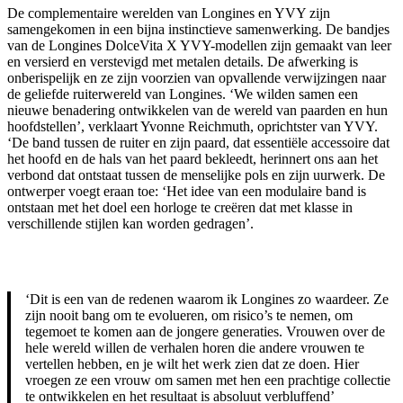
De complementaire werelden van Longines en YVY zijn
samengekomen in een bijna instinctieve samenwerking. De bandjes
van de Longines DolceVita X YVY-modellen zijn gemaakt van leer
en versierd en verstevigd met metalen details. De afwerking is
onberispelijk en ze zijn voorzien van opvallende verwijzingen naar
de geliefde ruiterwereld van Longines. ‘We wilden samen een
nieuwe benadering ontwikkelen van de wereld van paarden en hun
hoofdstellen’, verklaart Yvonne Reichmuth, oprichtster van YVY.
‘De band tussen de ruiter en zijn paard, dat essentiële accessoire dat
het hoofd en de hals van het paard bekleedt, herinnert ons aan het
verbond dat ontstaat tussen de menselijke pols en zijn uurwerk. De
ontwerper voegt eraan toe: ‘Het idee van een modulaire band is
ontstaan met het doel een horloge te creëren dat met klasse in
verschillende stijlen kan worden gedragen’.
‘Dit is een van de redenen waarom ik Longines zo waardeer. Ze
zijn nooit bang om te evolueren, om risico’s te nemen, om
tegemoet te komen aan de jongere generaties. Vrouwen over de
hele wereld willen de verhalen horen die andere vrouwen te
vertellen hebben, en je wilt het werk zien dat ze doen. Hier
vroegen ze een vrouw om samen met hen een prachtige collectie
te ontwikkelen en het resultaat is absoluut verbluffend’