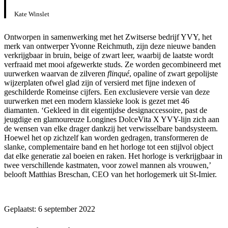
Kate Winslet
Ontworpen in samenwerking met het Zwitserse bedrijf YVY, het
merk van ontwerper Yvonne Reichmuth, zijn deze nieuwe banden
verkrijgbaar in bruin, beige of zwart leer, waarbij de laatste wordt
verfraaid met mooi afgewerkte studs. Ze worden gecombineerd met
uurwerken waarvan de zilveren
flinqué
, opaline of zwart gepolijste
wijzerplaten ofwel glad zijn of versierd met fijne indexen of
geschilderde Romeinse cijfers. Een exclusievere versie van deze
uurwerken met een modern klassieke look is gezet met 46
diamanten. ‘Gekleed in dit eigentijdse designaccessoire, past de
jeugdige en glamoureuze Longines DolceVita X YVY-lijn zich aan
de wensen van elke drager dankzij het verwisselbare bandsysteem.
Hoewel het op zichzelf kan worden gedragen, transformeren de
slanke, complementaire band en het horloge tot een stijlvol object
dat elke generatie zal boeien en raken. Het horloge is verkrijgbaar in
twee verschillende kastmaten, voor zowel mannen als vrouwen,’
belooft Matthias Breschan, CEO van het horlogemerk uit St-Imier.
Geplaatst:
6 september 2022